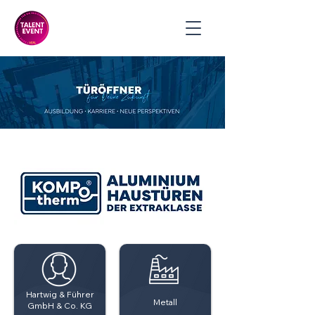
Hartwig & Führer
Metall
GmbH & Co. KG