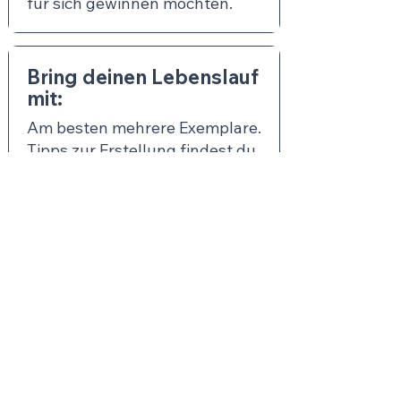
für sich gewinnen möchten.
Bring deinen Lebenslauf
mit:
Am besten mehrere Exemplare.
Tipps zur Erstellung findest du
hier
.
Bleib in Kontakt:
Frag nach Kontaktdaten der
Aussteller, vernetz dich nach
der Messe auf LinkedIn oder
XING.
Falls du einen Lebenslauf
dabei hast, gebe diesen direkt